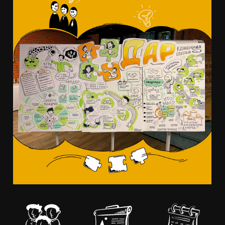
40
3 м²
22.11.2023
человек —
площадь
дата
участники
скрайбинга
проведения