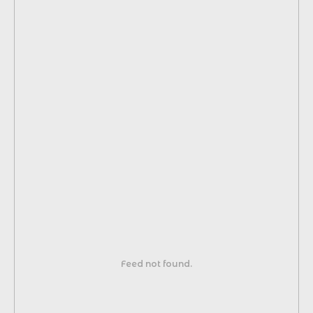
Хотите так же?
Закажите звонок эксперта
по визуализации
Имя
Feed not found.
Телефон